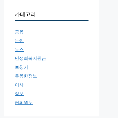
카테고리
금융
눈썹
뉴스
민생회복지원금
보청기
유용한정보
이사
정보
커피원두