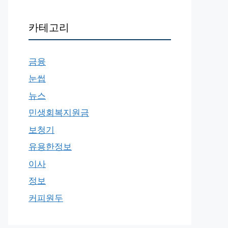
카테고리
금융
눈썹
뉴스
민생회복지원금
보청기
유용한정보
이사
정보
커피원두