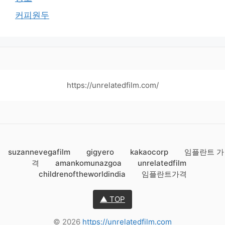
커피원두
https://unrelatedfilm.com/
suzannevegafilm
gigyero
kakaocorp
임플란트 가
격
amankomunazgoa
unrelatedfilm
childrenoftheworldindia
임플란트가격
▲ TOP
© 2026
https://unrelatedfilm.com