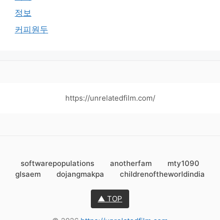
정보
커피원두
https://unrelatedfilm.com/
softwarepopulations
anotherfam
mty1090
glsaem
dojangmakpa
childrenoftheworldindia
▲ TOP