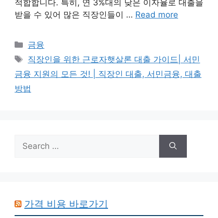
적합합니다. 특히, 연 3%대의 낮은 이자율로 대출을
받을 수 있어 많은 직장인들이 …
Read more
Categories
금융
Tags
직장인을 위한 근로자햇살론 대출 가이드| 서민
금융 지원의 모든 것! | 직장인 대출, 서민금융, 대출
방법
Search
for:
가격 비용 바로가기