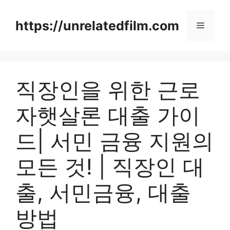
Skip
to
https://unrelatedfilm.com
Menu
content
직장인을 위한 근로
자햇살론 대출 가이
드| 서민 금융 지원의
모든 것! | 직장인 대
출, 서민금융, 대출
방법