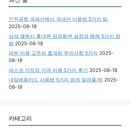
인천공항 국제선에서 국내선 이용법 5가지 팁
2025-08-18
삼성 갤럭시 휴대폰 잠금화면 설정과 해제 5가지 방
법
2025-08-18
피부 미용 고주파 효과와 주의사항 5가지
2025-
08-18
세스코 가정집 가격 비용 5가지 후기
2025-08-18
내일배움카드 사용법 5가지 쉽게 알려줄게!
2025-
08-18
카테고리