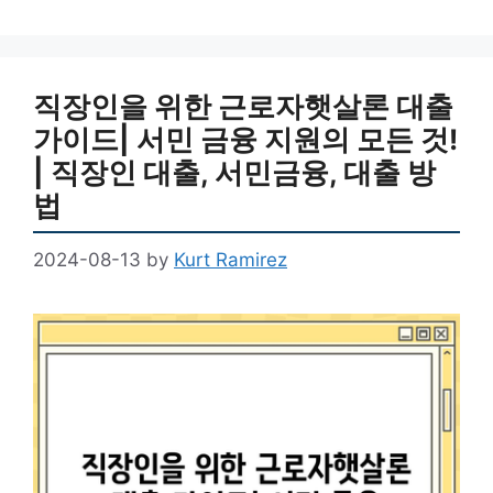
직장인을 위한 근로자햇살론 대출
가이드| 서민 금융 지원의 모든 것!
| 직장인 대출, 서민금융, 대출 방
법
2024-08-13
by
Kurt Ramirez