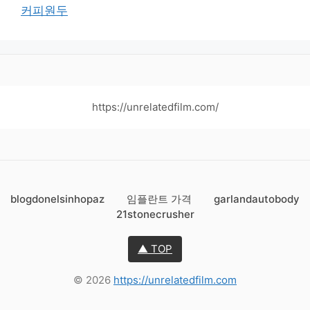
커피원두
https://unrelatedfilm.com/
blogdonelsinhopaz
임플란트 가격
garlandautobody
21stonecrusher
▲ TOP
© 2026
https://unrelatedfilm.com