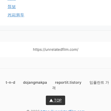
정보
커피원두
https://unrelatedfilm.com/
t-n-d
dojangmakpa
reportit.tistory
임플란트 가
격
▲ TOP