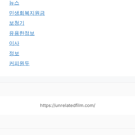
뉴스
민생회복지원금
보청기
유용한정보
이사
정보
커피원두
https://unrelatedfilm.com/