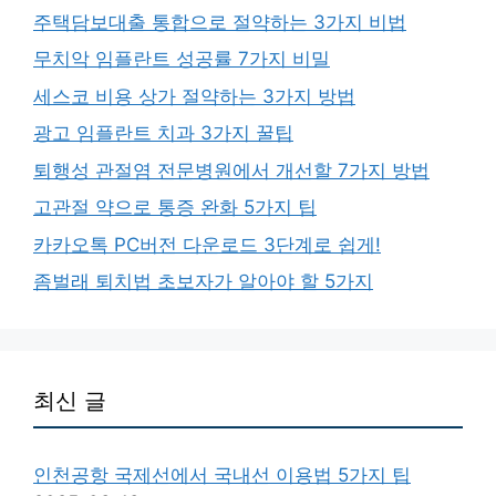
주택담보대출 통합으로 절약하는 3가지 비법
무치악 임플란트 성공률 7가지 비밀
세스코 비용 상가 절약하는 3가지 방법
광고 임플란트 치과 3가지 꿀팁
퇴행성 관절염 전문병원에서 개선할 7가지 방법
고관절 약으로 통증 완화 5가지 팁
카카오톡 PC버전 다운로드 3단계로 쉽게!
좀벌래 퇴치법 초보자가 알아야 할 5가지
최신 글
인천공항 국제선에서 국내선 이용법 5가지 팁