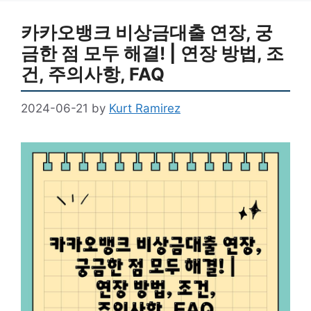
카카오뱅크 비상금대출 연장, 궁
금한 점 모두 해결! | 연장 방법, 조
건, 주의사항, FAQ
2024-06-21
by
Kurt Ramirez