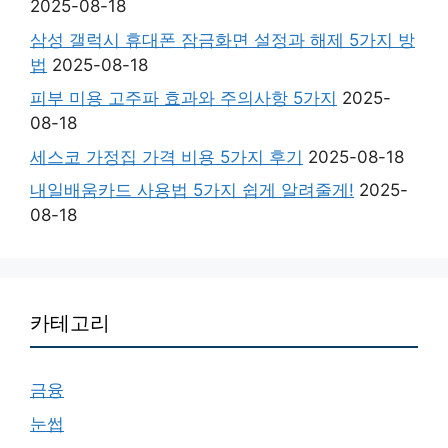
2025-08-18
삼성 갤럭시 휴대폰 잠금화면 설정과 해제 5가지 방
법
2025-08-18
피부 미용 고주파 효과와 주의사항 5가지
2025-
08-18
세스코 가정집 가격 비용 5가지 후기
2025-08-18
내일배움카드 사용법 5가지 쉽게 알려줄게!
2025-
08-18
카테고리
금융
눈썹