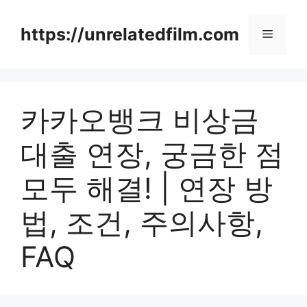
Skip
to
https://unrelatedfilm.com
Menu
content
카카오뱅크 비상금
대출 연장, 궁금한 점
모두 해결! | 연장 방
법, 조건, 주의사항,
FAQ