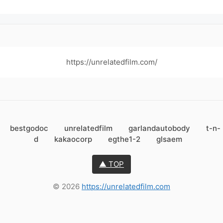
https://unrelatedfilm.com/
bestgodoc
unrelatedfilm
garlandautobody
t-n-
d
kakaocorp
egthe1-2
glsaem
▲ TOP
© 2026
https://unrelatedfilm.com