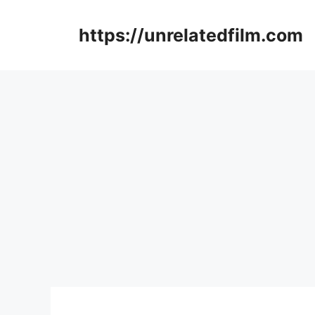
Skip
to
https://unrelatedfilm.com
content