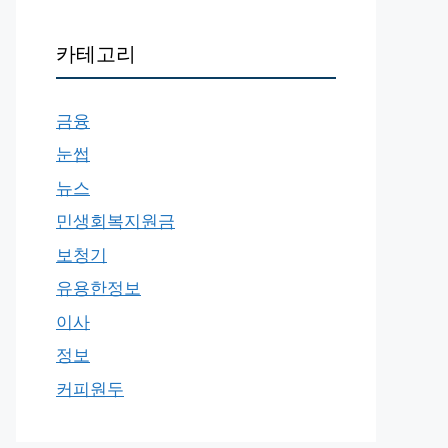
카테고리
금융
눈썹
뉴스
민생회복지원금
보청기
유용한정보
이사
정보
커피원두