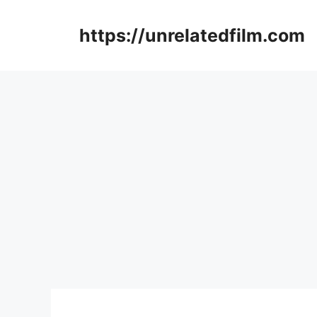
Skip
to
https://unrelatedfilm.com
content