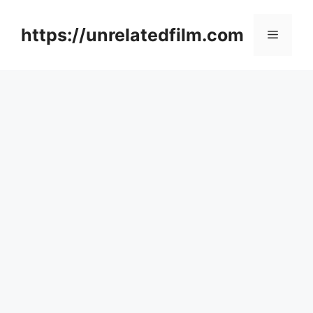
Skip
to
https://unrelatedfilm.com
Menu
content