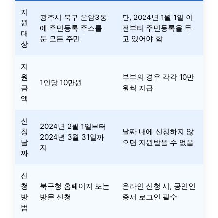
지
광주시 북구 운암3동
단, 2024년 1월 1일 이
원
에 주민등록 주소를
전부터 주민등록을 두
대
둔 모든 주민
고 있어야 함
상
지
원
부부의 경우 각각 10만
1인당 10만원
금
원씩 지급
액
신
2024년 2월 1일부터
청
날짜 내에 신청하지 않
2024년 3월 31일까
날
으면 지원받을 수 없음
지
짜
신
청
북구청 홈페이지 또는
온라인 신청 시, 공인인
방
방문 신청
증서 로그인 필수
법