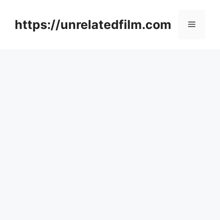
Skip
to
https://unrelatedfilm.com
Menu
content