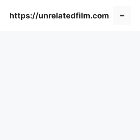
Skip
to
https://unrelatedfilm.com
Menu
content