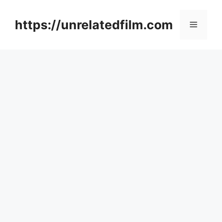
Skip
to
https://unrelatedfilm.com
Menu
content