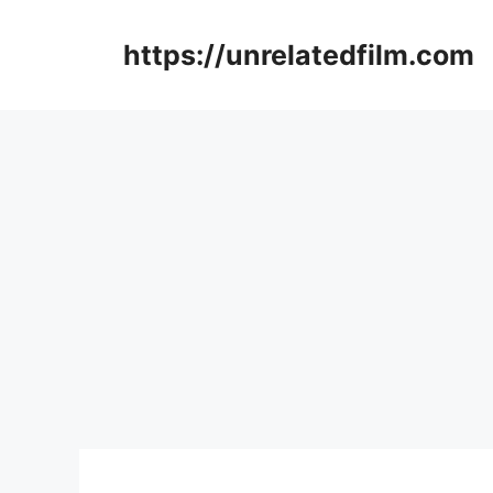
Skip
to
https://unrelatedfilm.com
content