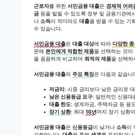
근로자
를 위한
서민금융 대출
은
경제적 어려
금
등을 빌릴 수 있도록 정부 및 금융기관에
나
소득
이 적더라도
대출
을 받을 수 있는 
수 있습니다.
서민금융 대출
은
대출 대상
에 따라
다양한 종
문에
본인에게 적합한 제품
을 선택하는 것이
을 꼼꼼하게 비교하여
최적의 제품
을 선택하
서민금융 대출
의
주요 특징
은 다음과 같습니
저금리
: 시중 금리보다 낮은 금리로 
낮은 신용등급 요구
: 일반적인 신용대
대출 한도
: 생계자금, 주택자금 등 용
장기 상환
: 최대
10년
까지 장기 상환이
서민금융 대출
은
신용등급
이 낮거나
소득
이
기회입니다.
대출
을 통해
생계
를 유지하거나