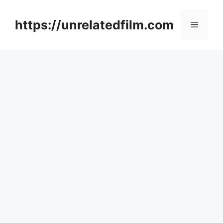
Skip
to
https://unrelatedfilm.com
Menu
content