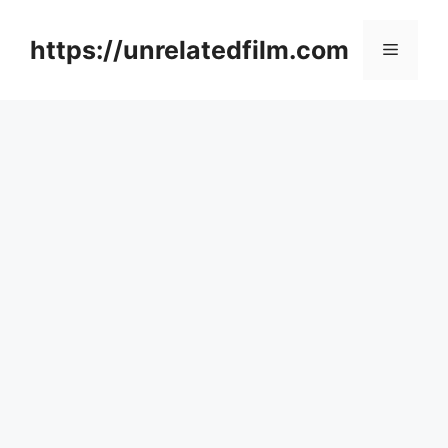
Skip
to
https://unrelatedfilm.com
Menu
content