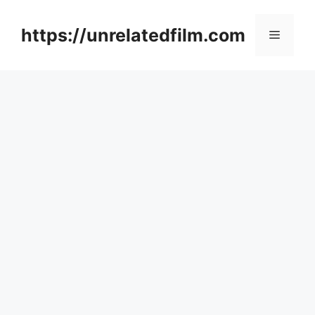
Skip
to
https://unrelatedfilm.com
Menu
content