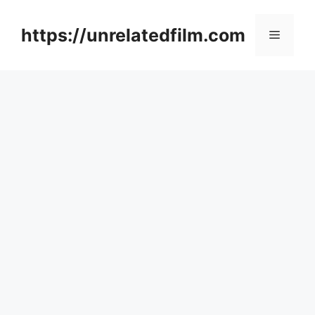
Skip
to
https://unrelatedfilm.com
Menu
content