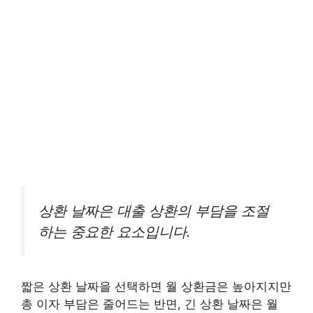
상환 날짜은 대출 상환의 부담을 조절
하는 중요한 요소입니다.
짧은 상환 날짜을 선택하면 월 상환금은 높아지지만
총 이자 부담은 줄어드는 반면, 긴 상환 날짜은 월