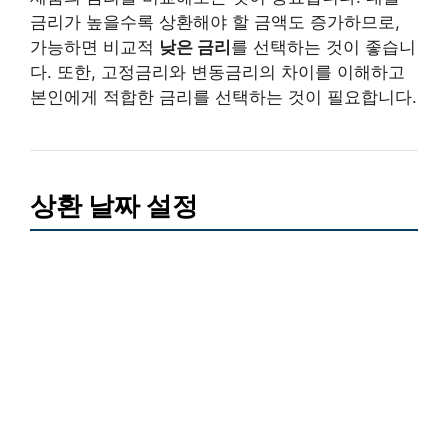
금리가 높을수록 상환해야 할 금액도 증가하므로,
가능하면 비교적
낮은 금리
를 선택하는 것이 좋습니
다. 또한, 고정금리와 변동금리의 차이를 이해하고
본인에게 적합한 금리를 선택하는 것이 필요합니다.
상환 날짜 설정