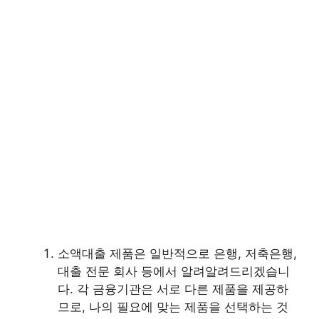
소액대출 제품은 일반적으로 은행, 저축은행,
대출 전문 회사 등에서 알려알려드리겠습니
다. 각 금융기관은 서로 다른 제품을 제공하
므로, 나의 필요에 맞는 제품을 선택하는 것