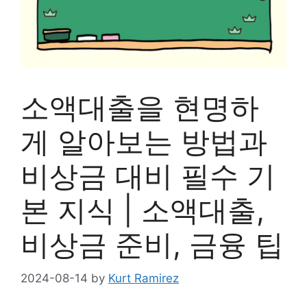
소액대출을 현명하
게 알아보는 방법과
비상금 대비 필수 기
본 지식 | 소액대출,
비상금 준비, 금융 팁
2024-08-14
by
Kurt Ramirez