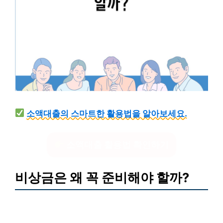
소액대출의 스마트한 활용법을 알아보세요.
소액대출 활용법 확인하기
비상금은 왜 꼭 준비해야 할까?