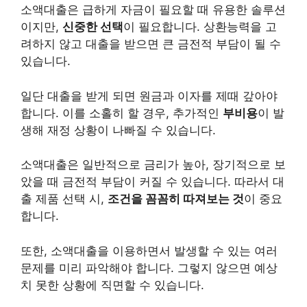
소액대출은 급하게 자금이 필요할 때 유용한 솔루션
이지만,
신중한 선택
이 필요합니다. 상환능력을 고
려하지 않고 대출을 받으면 큰 금전적 부담이 될 수
있습니다.
일단 대출을 받게 되면 원금과 이자를 제때 갚아야
합니다. 이를 소홀히 할 경우, 추가적인
부비용
이 발
생해 재정 상황이 나빠질 수 있습니다.
소액대출은 일반적으로 금리가 높아, 장기적으로 보
았을 때 금전적 부담이 커질 수 있습니다. 따라서 대
출 제품 선택 시,
조건을 꼼꼼히 따져보는 것
이 중요
합니다.
또한, 소액대출을 이용하면서 발생할 수 있는 여러
문제를 미리 파악해야 합니다. 그렇지 않으면 예상
치 못한 상황에 직면할 수 있습니다.