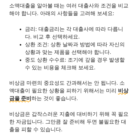
소액대출을 알아볼 때는 여러 대출사와 조건을 비교
해야 합니다. 아래의 사항들을 고려해 보세요:
금리: 대출금리는 각 대출사에 따라 다릅니
다. 비교 후 선택하세요.
상환 조건: 상환 날짜과 방법에 따라 자신의
상황과 맞는 제품을 선택해야 합니다.
중도 상환 수수료: 조기에 갚을 경우 발생할
수 있는 비용을 체크해 보세요.
비상금 마련의 중요성도 간과해서는 안 됩니다. 소
액대출이 필요한 상황을 피하기 위해서는 미리
비상
금을 준비
하는 것이 좋습니다.
비상금은 갑작스러운 지출에 대비하기 위해 꼭 필요
한 자금입니다. 그만큼 잘 준비해 두면 불필요한 대
출을 피할 수 있습니다.