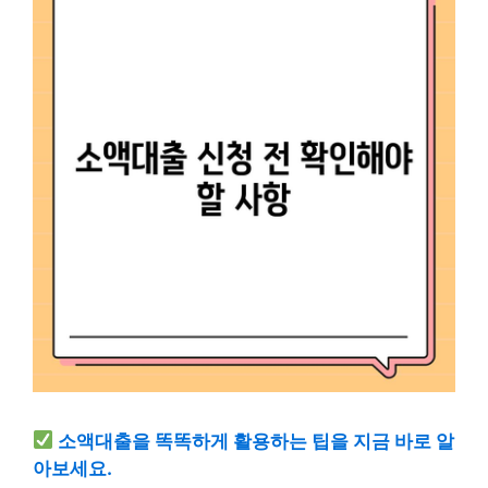
소액대출을 똑똑하게 활용하는 팁을 지금 바로 알
아보세요.