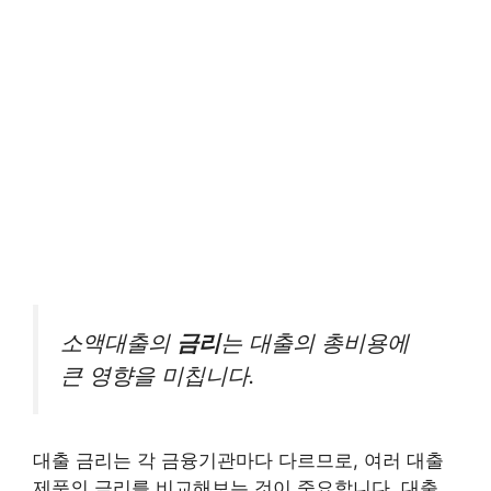
소액대출의
금리
는 대출의 총비용에
큰 영향을 미칩니다.
대출 금리는 각 금융기관마다 다르므로, 여러 대출
제품의 금리를 비교해보는 것이 중요합니다. 대출