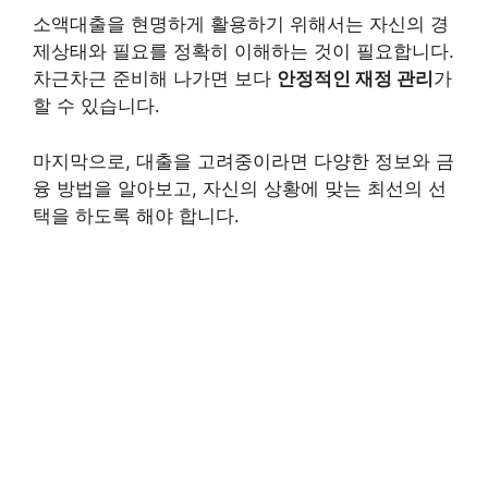
소액대출을 현명하게 활용하기 위해서는 자신의 경
제상태와 필요를 정확히 이해하는 것이 필요합니다.
차근차근 준비해 나가면 보다
안정적인 재정 관리
가
할 수 있습니다.
마지막으로, 대출을 고려중이라면 다양한 정보와 금
융 방법을 알아보고, 자신의 상황에 맞는 최선의 선
택을 하도록 해야 합니다.