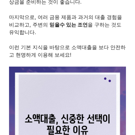
상금을 준비하는 것이 좋습니다.
마지막으로, 여러 금융 제품과 과거의 대출 경험을
비교하고, 주변의
믿을수 있는 조언
을 구하는 것도
유익합니다.
이런 기본 지식을 바탕으로 소액대출을 보다 안전하
고 현명하게 이용해 보세요!