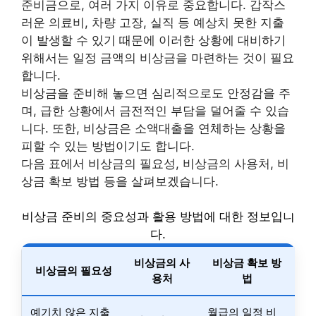
준비금으로, 여러 가지 이유로 중요합니다. 갑작스
러운 의료비, 차량 고장, 실직 등 예상치 못한 지출
이 발생할 수 있기 때문에 이러한 상황에 대비하기
위해서는 일정 금액의 비상금을 마련하는 것이 필요
합니다.
비상금을 준비해 놓으면 심리적으로도 안정감을 주
며, 급한 상황에서 금전적인 부담을 덜어줄 수 있습
니다. 또한, 비상금은 소액대출을 연체하는 상황을
피할 수 있는 방법이기도 합니다.
다음 표에서 비상금의 필요성, 비상금의 사용처, 비
상금 확보 방법 등을 살펴보겠습니다.
비상금 준비의 중요성과 활용 방법에 대한 정보입니
다.
비상금의 사
비상금 확보 방
비상금의 필요성
용처
법
예기치 않은 지출
월급의 일정 비