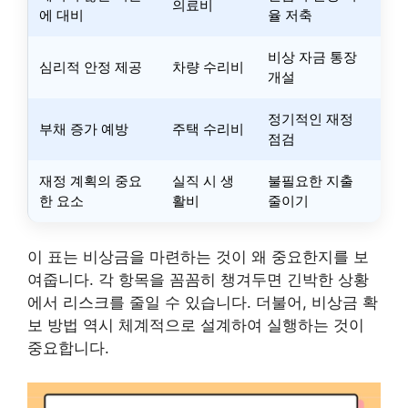
의료비
에 대비
율 저축
비상 자금 통장
심리적 안정 제공
차량 수리비
개설
정기적인 재정
부채 증가 예방
주택 수리비
점검
재정 계획의 중요
실직 시 생
불필요한 지출
한 요소
활비
줄이기
이 표는 비상금을 마련하는 것이 왜 중요한지를 보
여줍니다. 각 항목을 꼼꼼히 챙겨두면 긴박한 상황
에서 리스크를 줄일 수 있습니다. 더불어, 비상금 확
보 방법 역시 체계적으로 설계하여 실행하는 것이
중요합니다.