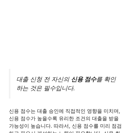
대출 신청 전 자신의
신용 점수
를 확인
하는 것은 필수입니다.
신용 점수는 대출 승인에 직접적인 영향을 미치며,
신용 점수가 높을수록 유리한 조건의 대출을 받을
가능성이 높습니다. 따라서, 신용 점수를 미리 점검