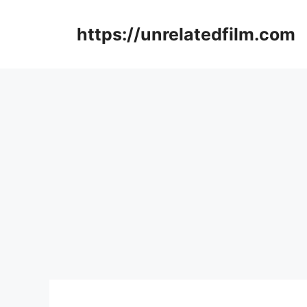
Skip
to
https://unrelatedfilm.com
content