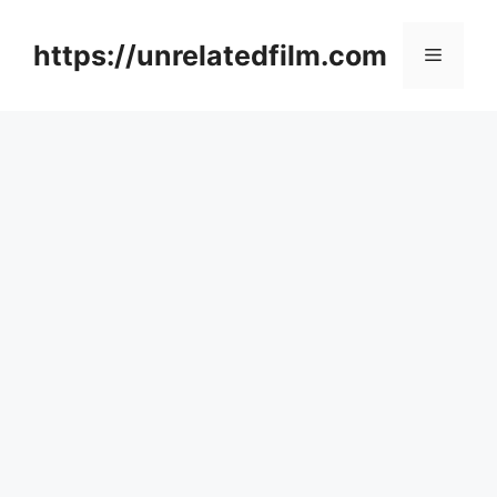
Skip
to
https://unrelatedfilm.com
Menu
content