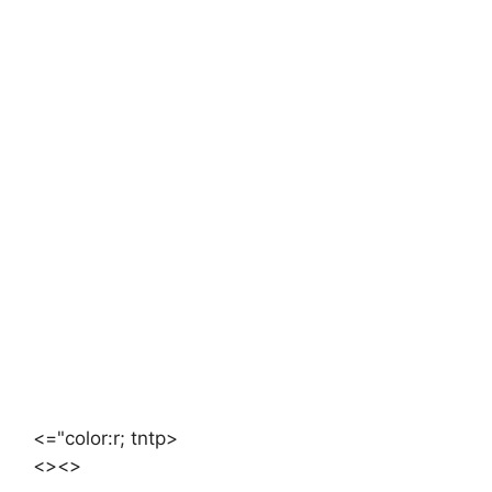
<="color:r; tntp>
<>
<>