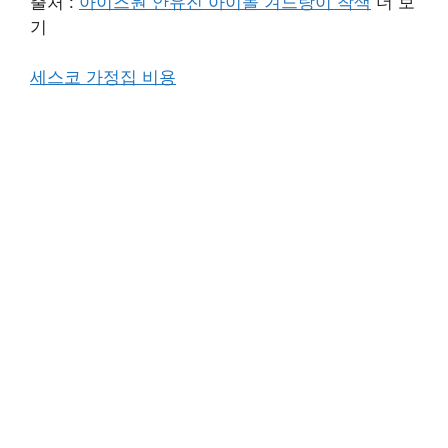
출처 :
아이즈원 안유진 아이돌 겨드랑이 착색
더 보
기
세스코 가정집 비용