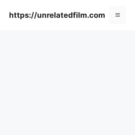
Skip
to
https://unrelatedfilm.com
Menu
content