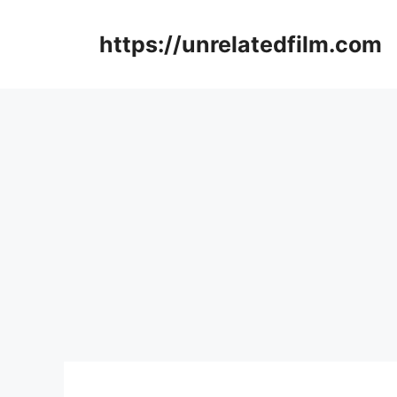
Skip
to
https://unrelatedfilm.com
content