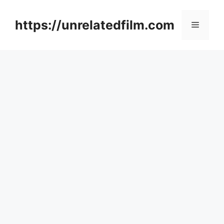
Skip
to
https://unrelatedfilm.com
Menu
content