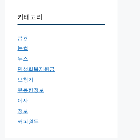
카테고리
금융
눈썹
뉴스
민생회복지원금
보청기
유용한정보
이사
정보
커피원두