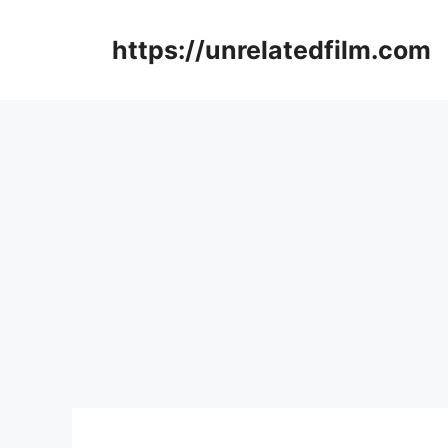
Skip
to
https://unrelatedfilm.com
content