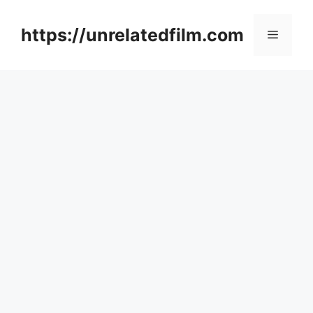
Skip
to
https://unrelatedfilm.com
Menu
content