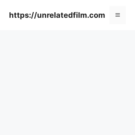
Skip
to
https://unrelatedfilm.com
Menu
content