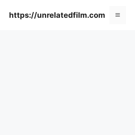
Skip
to
https://unrelatedfilm.com
Menu
content