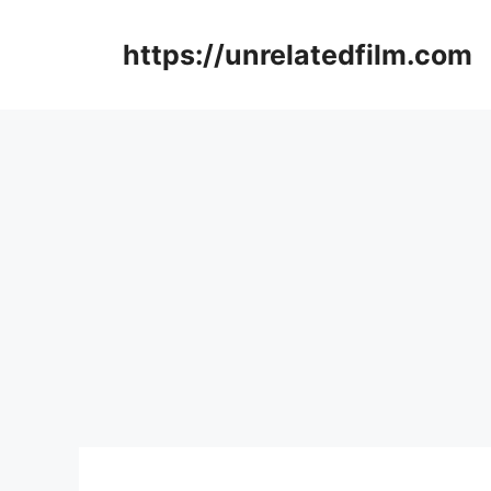
Skip
to
https://unrelatedfilm.com
content