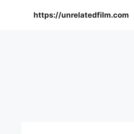
Skip
to
https://unrelatedfilm.com
content