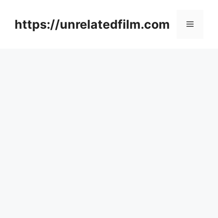
Skip
to
https://unrelatedfilm.com
Menu
content