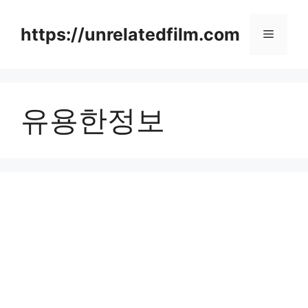
Skip
to
https://unrelatedfilm.com
Menu
content
유용한정보