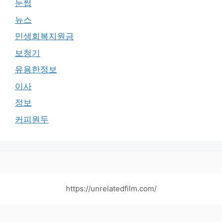
눈썹
뉴스
민생회복지원금
보청기
유용한정보
이사
정보
커피원두
https://unrelatedfilm.com/