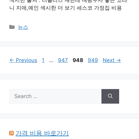
섹시한 출처 : 러블리즈 쟤한테 대왕주사 놓는 고라
니 지애,예인 섹시한 더 보기 세스코 가정집 비용
Categories
뉴스
Page
Page
Page
Page
←
Previous
1
…
947
948
949
Next
→
Search
for:
가격 비용 바로가기