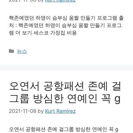
핵존예였던 하영이 슴부심 움짤 만들기 프로그램 출
처 : 핵존예였던 하영이 슴부심 움짤 만들기 프로그
램 더 보기 세스코 가정집 비용
Categories
뉴스
오연서 공항패션 존예 걸
그룹 방심한 연예인 꼭 g
2021-11-08
by
Kurt Ramirez
오연서 공항패션 존예 걸그룹 방심한 연예인 꼭 g