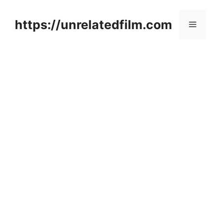
Skip
to
https://unrelatedfilm.com
Menu
content