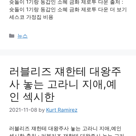
슛돌이 1기랑 동갑인 소혜 금화 제로투 다운 출처 :
슛돌이 1기랑 동갑인 소혜 금화 제로투 다운 더 보기
세스코 가정집 비용
Categories
뉴스
러블리즈 쟤한테 대왕주
사 놓는 고라니 지애,예
인 섹시한
2021-11-08
by
Kurt Ramirez
러블리즈 쟤한테 대왕주사 놓는 고라니 지애,예인