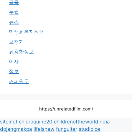
금융
눈썹
뉴스
민생회복지원금
보청기
유용한정보
이사
정보
커피원두
https://unrelatedfilm.com/
siteinet
chloroquine20
childrenoftheworldindia
dojangmakpa
lifeisnew
funguitar
studioice