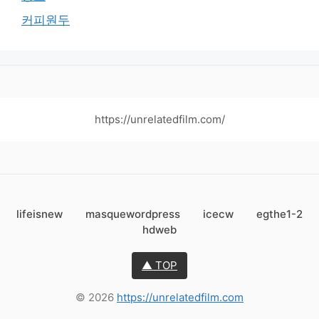
커피원두
https://unrelatedfilm.com/
lifeisnew
masquewordpress
icecw
egthe1-2
hdweb
▲ TOP
© 2026
https://unrelatedfilm.com