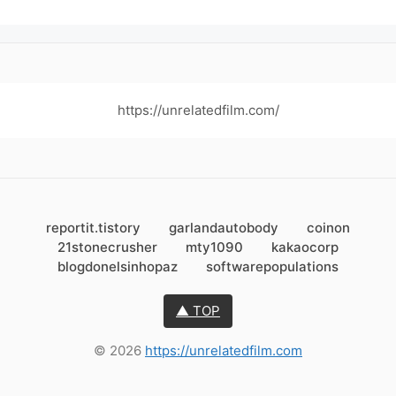
https://unrelatedfilm.com/
reportit.tistory
garlandautobody
coinon
21stonecrusher
mty1090
kakaocorp
blogdonelsinhopaz
softwarepopulations
▲ TOP
© 2026
https://unrelatedfilm.com