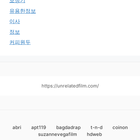
보청기
유용한정보
이사
정보
커피원두
https://unrelatedfilm.com/
abri
apt119
bagdadrap
t-n-d
coinon
suzannevegafilm
hdweb