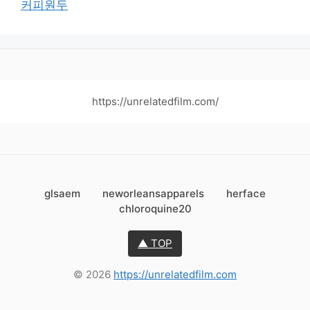
커피원두
https://unrelatedfilm.com/
glsaem
neworleansapparels
herface
chloroquine20
▲ TOP
© 2026
https://unrelatedfilm.com