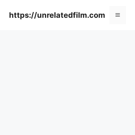
Skip
to
https://unrelatedfilm.com
Menu
content