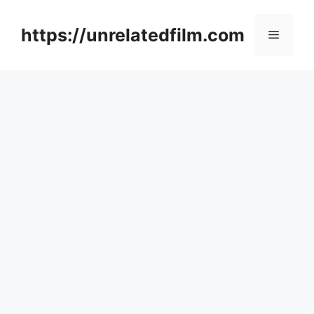
Skip
to
https://unrelatedfilm.com
Menu
content