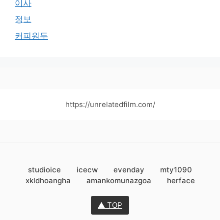
이사
정보
커피원두
https://unrelatedfilm.com/
studioice
icecw
evenday
mty1090
xkldhoangha
amankomunazgoa
herface
▲ TOP