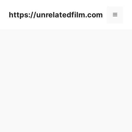
Skip
to
https://unrelatedfilm.com
Menu
content