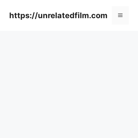
Skip
to
https://unrelatedfilm.com
Menu
content