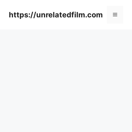
Skip
to
https://unrelatedfilm.com
Menu
content