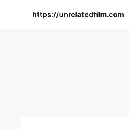
Skip
to
https://unrelatedfilm.com
content