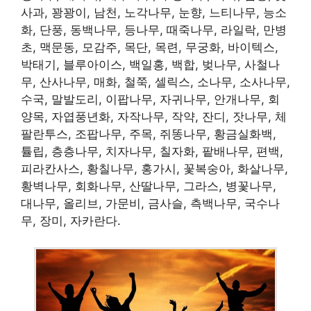
사과, 꽝꽝이, 남천, 노각나무, 눈향, 느티나무, 능소
화, 단풍, 동백나무, 등나무, 때죽나무, 라일락, 만병
초, 맥문동, 모감주, 목단, 목련, 무궁화, 바이텍스,
박태기, 블루아이스, 백일홍, 백합, 벚나무, 사철나
무, 산사나무, 매화, 철쭉, 셀릭스, 소나무, 소사나무,
수국, 말발도리, 이팝나무, 자귀나무, 안개나무, 회
양목, 자엽풍년화, 자작나무, 작약, 잔디, 잣나무, 체
팔란투스, 조팝나무, 주목, 쥐똥나무, 황금실화백,
튤립, 층층나무, 치자나무, 칠자화, 팥배나무, 편백,
피라칸사스, 황칠나무, 홍가시, 꽃복숭아, 화살나무,
황벽나무, 회화나무, 산딸나무, 그라스, 병꽃나무,
대나무, 올리브, 가문비, 금사슬, 측백나무, 국수나
무, 장미, 자카란다.