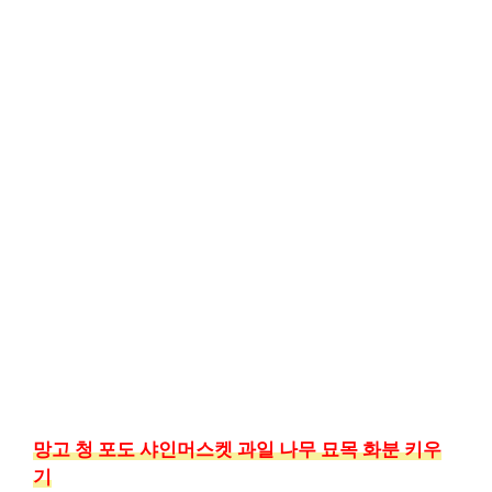
망고 청 포도 샤인머스켓 과일 나무 묘목 화분 키우
기