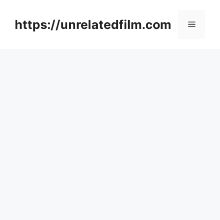
Skip
to
https://unrelatedfilm.com
Menu
content