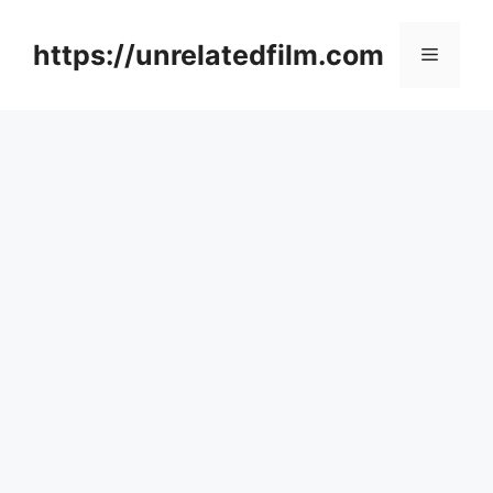
Skip
to
https://unrelatedfilm.com
Menu
content