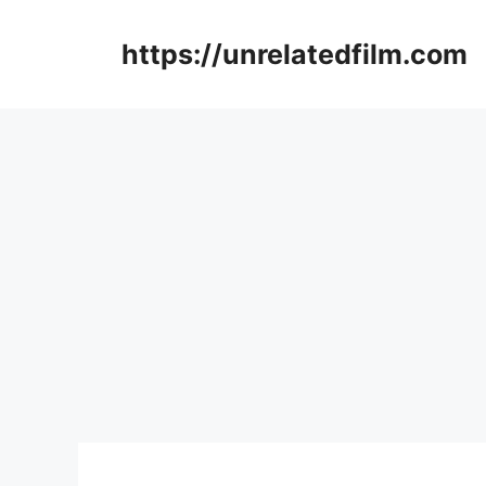
Skip
to
https://unrelatedfilm.com
content