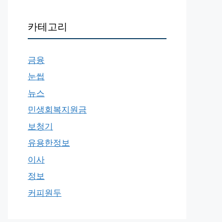
카테고리
금융
눈썹
뉴스
민생회복지원금
보청기
유용한정보
이사
정보
커피원두