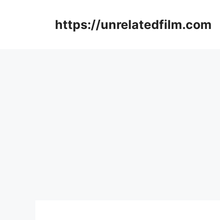
Skip
to
https://unrelatedfilm.com
content